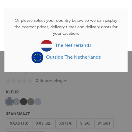
ACCEPTEER ALLE COOKIES
Or please select your country below so we can display
KIES JE COOKIES
the correct prices, delivery times and delivery costs for
your location.
WEIGER COOKIES
NUMMER 1 BESTSELLER!
The Netherlands
Kleding
Outside The Netherlands
High Waist Wide Leg Jeans
2621 (REGULAR)
0 Beoordelingen
KLEUR
JEANSMAAT
XXXS (30)
XXS (32)
XS (34)
S (36)
M (38)