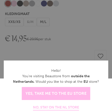
KLEDINGMAAT
XXS/XS
S/M
M/L
€
14,95
€
29,95
per stuk
Je ontvangt
14
Spaarpunten voor dit product
Hello!
You're visiting Beaustore from
outside the
Voor 16:00 besteld, is morgen dragen!
Netherlands.
Would you like to shop at the
EU
store?
Cookies
Gratis verzending vanaf €75,00.
Ook op zaterdag geleverd.
YES, TAKE ME TO THE EU STORE
Deze website gebruikt cookies om het bezoek te meten, we
GRATIS afhalen bij ons filiaal in Meppel.
slaan geen persoonlijke gegevens op.
Betaal 14 dagen later met Billink
NO, STAY ON THE NL STORE