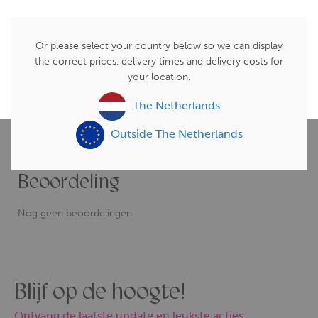
ACCEPTEER ALLE COOKIES
Productomschrijving
Or please select your country below so we can display
KIES JE COOKIES
the correct prices, delivery times and delivery costs for
your location.
Hulp bij bestellen
WEIGER COOKIES
The Netherlands
Outside The Netherlands
Beoordelingen (0)
Beoordeling
Nog geen beoordelingen
Blijf op de hoogte!
Ontvang de laatste update en leukste acties.